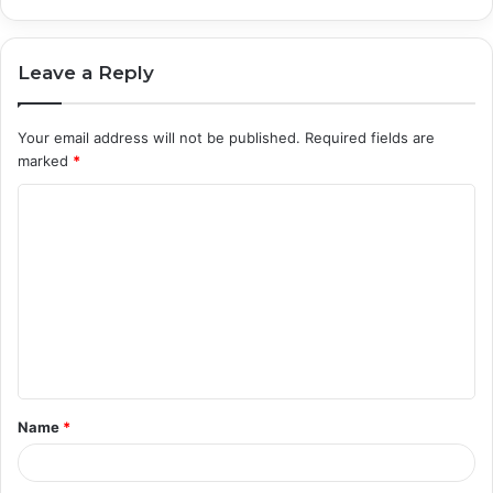
Leave a Reply
Your email address will not be published.
Required fields are
marked
*
C
o
m
m
e
n
t
Name
*
*