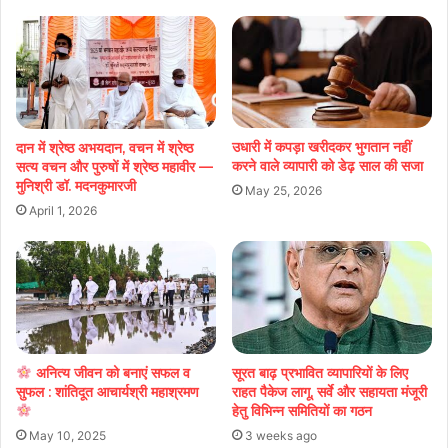
उधारी में कपड़ा खरीदकर भुगतान नहीं
दान में श्रेष्ठ अभयदान, वचन में श्रेष्ठ
करने वाले व्यापारी को डेढ़ साल की सजा
सत्य वचन और पुरुषों में श्रेष्ठ महावीर —
मुनिश्री डॉ. मदनकुमारजी
May 25, 2026
April 1, 2026
अनित्य जीवन को बनाएं सफल व
सूरत बाढ़ प्रभावित व्यापारियों के लिए
सुफल : शांतिदूत आचार्यश्री महाश्रमण
राहत पैकेज लागू, सर्वे और सहायता मंजूरी
हेतु विभिन्न समितियों का गठन
May 10, 2025
3 weeks ago