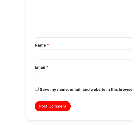
m
m
e
n
t
Name
*
*
Email
*
Save my name, email, and website in this browse