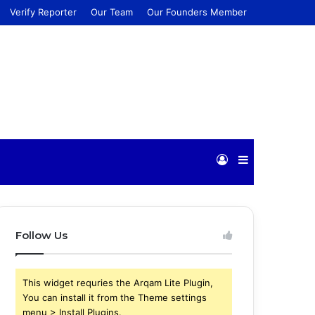
Verify Reporter
Our Team
Our Founders Member
Log
Sidebar
In
Follow Us
This widget requries the Arqam Lite Plugin,
You can install it from the Theme settings
menu > Install Plugins.