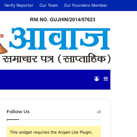
Verify Reporter
Our Team
Our Founders Member
Log
Sidebar
In
Follow Us
This widget requries the Arqam Lite Plugin,