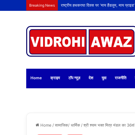
Breaking News
Home
क्राइम
टॉप न्यूज़
देश
युवा
राजनीति
Home
/
सामाजिक/ धार्मिक
/
श्री श्याम भक्त मित्र मंडल का 36वां 