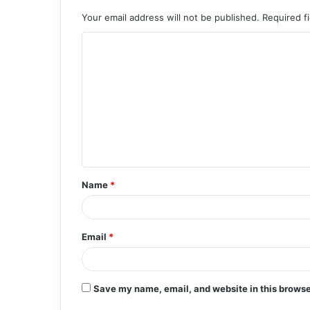
Your email address will not be published.
Required f
C
o
m
m
e
n
t
Name
*
*
Email
*
Save my name, email, and website in this browse