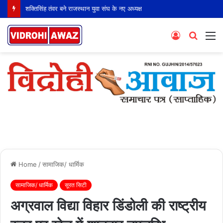
शक्तिसिंह तंवर बने राजस्थान युवा संघ के नए अध्यक्ष
Log
Searc
M
In
for
Home
/
सामाजिक/ धार्मिक
सामाजिक/ धार्मिक
सूरत सिटी
अग्रवाल विद्या विहार डिंडोली की राष्ट्रीय