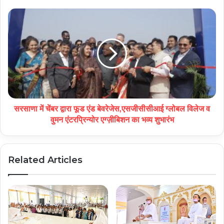
सरसाणा में चेंबर द्वारा फूड एंड बेवरेजेस,एसजीसीसीआई ग्लोबल विलेज व
वुमन एंटरप्रिन्योर एग्ज़ीबिशन का भव्य शुभारंभ
Related Articles