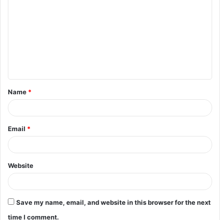
o
m
m
e
n
t
Name
*
*
Email
*
Website
Save my name, email, and website in this browser for the next
time I comment.