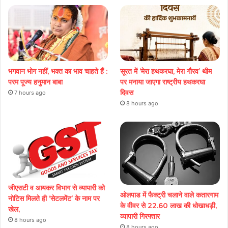
भगवान भोग नहीं, भक्त का भाव चाहते हैं :
सूरत में ‘मेरा हथकरघा, मेरा गौरव’ थीम
परम पूज्य हनुमान बाबा
पर मनाया जाएगा राष्ट्रीय हथकरघा
दिवस
7 hours ago
8 hours ago
जीएसटी व आयकर विभाग से व्यापारी को
ओलपाड में फैक्ट्री चलाने वाले कतारगाम
नोटिस मिलते ही ‘सेटलमेंट’ के नाम पर
के वीवर से 22.60 लाख की धोखाधड़ी,
खेल,
व्यापारी गिरफ्तार
8 hours ago
8 hours ago