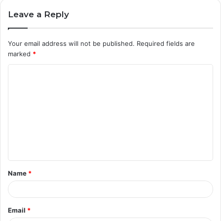
Leave a Reply
Your email address will not be published.
Required fields are
marked
*
C
o
m
m
e
n
t
Name
*
*
Email
*