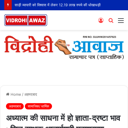
साड़ी व्यापारी को विश्वास में लेकर 12.19 लाख रुपये की धोखाधड़ी
Log
Searc
M
In
for
Home
/
अहमदबाद
अहमदबाद
सामाजिक/ धार्मिक
अध्यात्म की साधना में हो ज्ञाता-द्रष्टा भाव