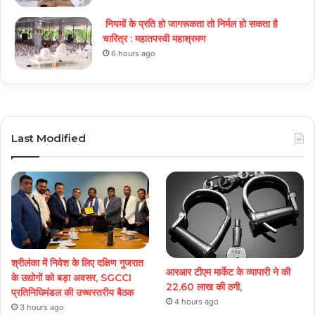
नियमों के प्रति हो जागरूकता तो निर्मल हो सकता है
चारित्र : महातपस्वी महाश्रमण
6 hours ago
Last Modified
श्रीलंका में निवेश के लिए दक्षिण गुजरात
आरआर टीएम मार्केट के व्यापारी ने की
के उद्योगों को बड़ा अवसर, SGCCI
22.60 लाख की ठगी,
प्रतिनिधिमंडल की उच्चस्तरीय बैठक
4 hours ago
3 hours ago