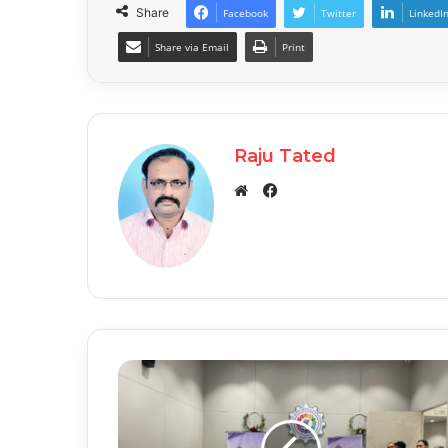
Share
Facebook
Twitter
LinkedI
Share via Email
Print
Raju Tated
Facebook
Website