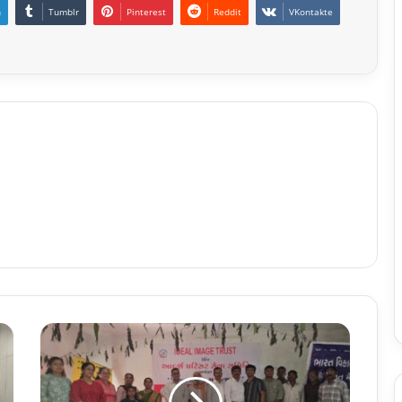
n
Tumblr
Pinterest
Reddit
VKontakte