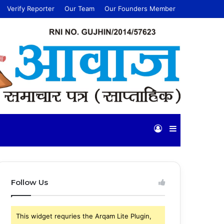
Verify Reporter
Our Team
Our Founders Member
Log
Sidebar
In
Follow Us
This widget requries the Arqam Lite Plugin,