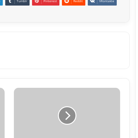
n
Tumblr
Pinterest
Reddit
VKontakte