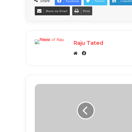
Share
Facebook
Twitter
LinkedI
Share via Email
Print
Raju Tated
Facebook
Website