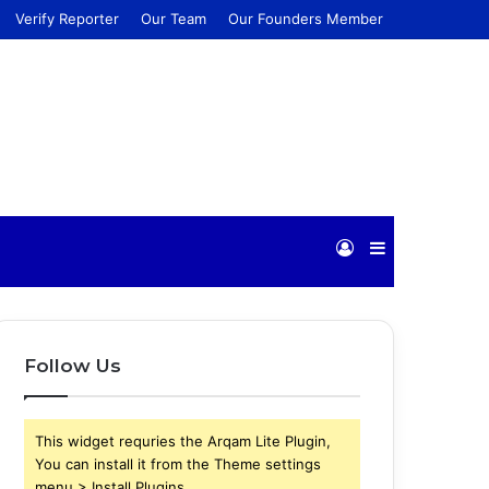
Verify Reporter
Our Team
Our Founders Member
Log
Sidebar
In
Follow Us
This widget requries the Arqam Lite Plugin,
You can install it from the Theme settings
menu > Install Plugins.