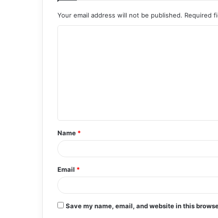
Your email address will not be published.
Required f
C
o
m
m
e
n
t
Name
*
*
Email
*
Save my name, email, and website in this browse