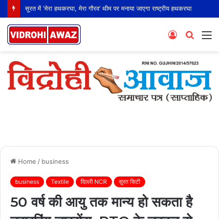
सूरत में ‘मेरा हथकरघा, मेरा गौरव’ थीम पर मनाया जाएगा राष्ट्रीय हथकरघा दिवस
Log
Searc
M
In
for
Home
/
business
business
Textile
दिल्ली NCR
सूरत सिटी
50 वर्ष की आयु तक मान्य हो सकता है