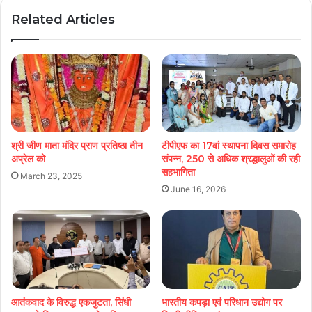
Related Articles
श्री जीण माता मंदिर प्राण प्रतिष्ठा तीन
टीपीएफ का 17वां स्थापना दिवस समारोह
अप्रेल को
संपन्न, 250 से अधिक श्रद्धालुओं की रही
सहभागिता
March 23, 2025
June 16, 2026
आतंकवाद के विरुद्ध एकजुटता, सिंधी
भारतीय कपड़ा एवं परिधान उद्योग पर