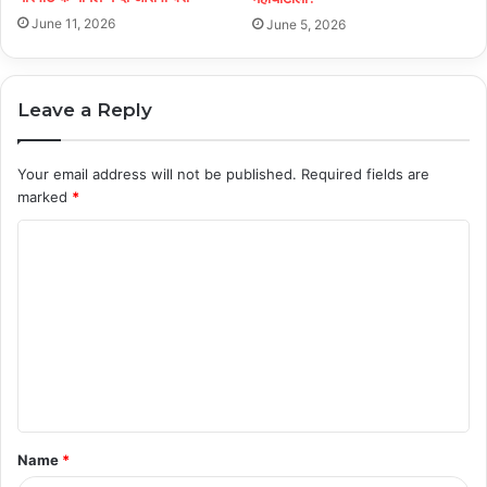
June 11, 2026
June 5, 2026
Leave a Reply
Your email address will not be published.
Required fields are
marked
*
C
o
m
m
e
n
t
Name
*
*