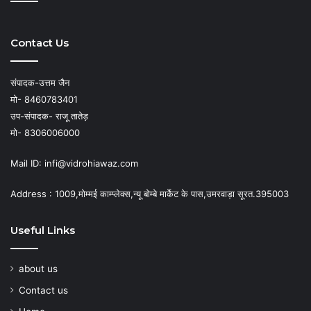
Contact Us
संपादक-उत्तम जैन
मो- 8460783401
उप-संपादक- राजू तातेड़
मो- 8306006000
Mail ID: infi@vidrohiawaz.com
Address : 1009,मोम्मई काम्प्लेक्स,न्यू बोम्बे मार्केट के पास,उमरवाड़ा सूरत.395003
Useful Links
about us
Contact us