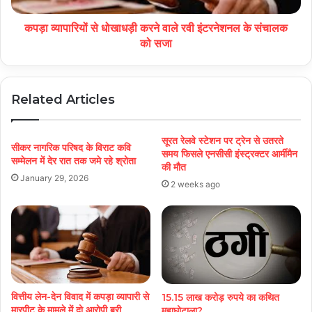
कपड़ा व्यापारियों से धोखाधड़ी करने वाले रवी इंटरनेशनल के संचालक
को सजा
Related Articles
सूरत रेलवे स्टेशन पर ट्रेन से उतरते
सीकर नागरिक परिषद के विराट कवि
समय फिसले एनसीसी इंस्ट्रक्टर आर्मीमैन
सम्मेलन में देर रात तक जमे रहे श्रोता
की मौत
January 29, 2026
2 weeks ago
वित्तीय लेन-देन विवाद में कपड़ा व्यापारी से
15.15 लाख करोड़ रुपये का कथित
मारपीट के मामले में दो आरोपी बरी
महाघोटाला?