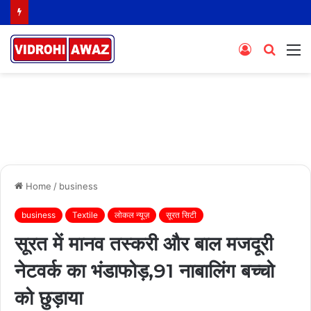
Log
Searc
M
In
for
Home
/
business
business
Textile
लोकल न्यूज़
सूरत सिटी
सूरत में मानव तस्करी और बाल मजदूरी
नेटवर्क का भंडाफोड़,91 नाबालिंग बच्चो
को छुड़ाया