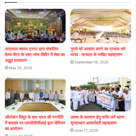
अग्रवाल समाज ट्रस्ट द्वारा संचालित
गुस्से को उपशांत करने का प्रयास करे
हेल्थ सेंटर के रक्त जांच शिविर में सेवा का
मानव : मानवता के मसीहा महाश्रमण
अद्भुत वातावरण
September 16, 2025
May 25, 2025
ऑपरेशन सिंदूर के बाद भारत की रणनीति
आत्मा के कल्याण हेतु शरीर करें धारण :
में बदलाव पर एसजीसीसीआई द्वारा सेमिनार
युगप्रधान आचार्यश्री महाश्रमण
का आयोजन
June 17, 2025