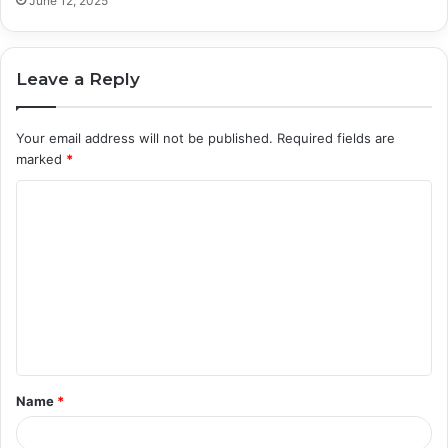
June 12, 2025
Leave a Reply
Your email address will not be published.
Required fields are
marked
*
C
o
m
m
e
n
t
Name
*
*