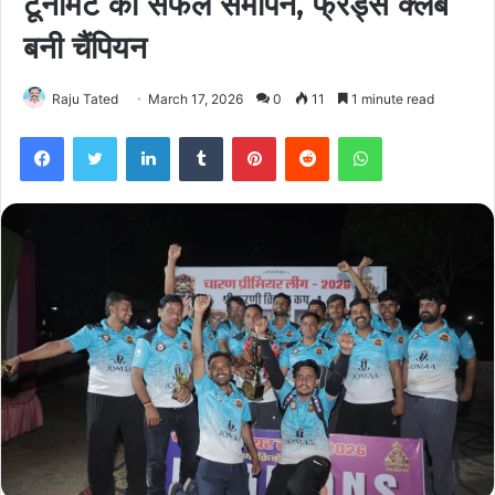
टूर्नामेंट का सफल समापन, फ्रेंड्स क्लब
बनी चैंपियन
Raju Tated
March 17, 2026
0
11
1 minute read
Facebook
Twitter
LinkedIn
Tumblr
Pinterest
Reddit
WhatsApp