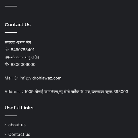
Contact Us
संपादक-उत्तम जैन
मो- 8460783401
उप-संपादक- राजू तातेड़
मो- 8306006000
Mail ID: infi@vidrohiawaz.com
Address : 1009,मोम्मई काम्प्लेक्स,न्यू बोम्बे मार्केट के पास,उमरवाड़ा सूरत.395003
Useful Links
about us
Contact us