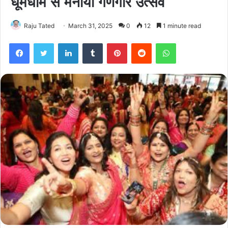
धूमधाम से मनाया गणगौर उत्सव
Raju Tated
March 31, 2025
0
12
1 minute read
Facebook
Twitter
LinkedIn
Tumblr
Pinterest
Reddit
WhatsApp