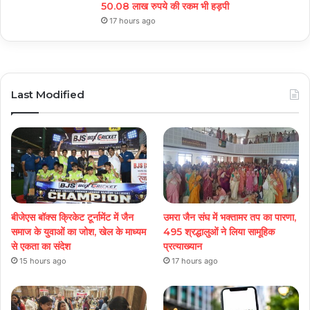
50.08 लाख रुपये की रकम भी हड़पी
17 hours ago
Last Modified
बीजेएस बॉक्स क्रिकेट टूर्नामेंट में जैन
उमरा जैन संघ में भक्तामर तप का पारणा,
समाज के युवाओं का जोश, खेल के माध्यम
495 श्रद्धालुओं ने लिया सामूहिक
से एकता का संदेश
प्रत्याख्यान
15 hours ago
17 hours ago