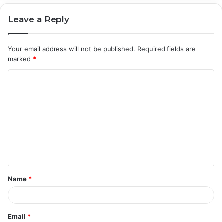
Leave a Reply
Your email address will not be published.
Required fields are
marked
*
C
o
m
m
e
n
t
Name
*
*
Email
*