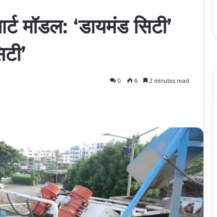
मार्ट मॉडल: ‘डायमंड सिटी’
िटी’
0
6
2 minutes read