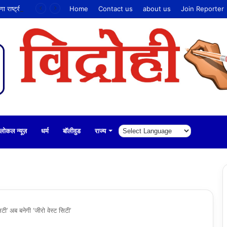
सूरत में ‘मेरा हथकरघा, मेरा गौरव’ थीम पर मनाया जाएगा राष्ट्रीय हथकरघा दिवस
Home
Contact us
about us
Join Reporter
लोकल न्यूज़
धर्म
बॉलीवुड
राज्य
िटी’ अब बनेगी ‘जीरो वेस्ट सिटी’