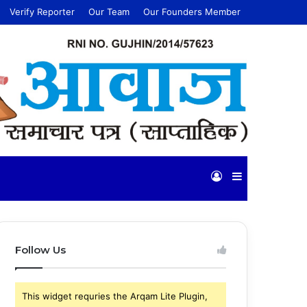
Verify Reporter
Our Team
Our Founders Member
Log
Sidebar
In
Follow Us
This widget requries the Arqam Lite Plugin,