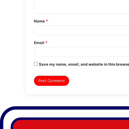
n
t
Name
*
*
Email
*
Save my name, email, and website in this browse