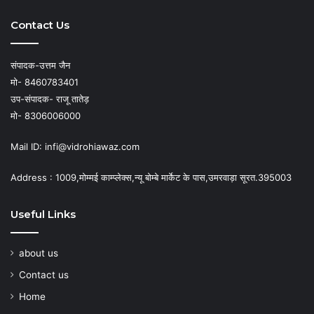
Contact Us
संपादक-उत्तम जैन
मो- 8460783401
उप-संपादक- राजू तातेड़
मो- 8306006000
Mail ID: infi@vidrohiawaz.com
Address : 1009,मोम्मई काम्प्लेक्स,न्यू बोम्बे मार्केट के पास,उमरवाड़ा सूरत.395003
Useful Links
about us
Contact us
Home