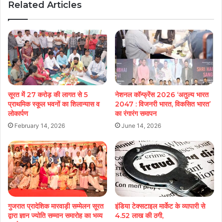
Related Articles
सूरत में 27 करोड़ की लागत से 5
नेशनल कॉन्फ्रेंस 2026 ‘अतुल्य भारत
प्राथमिक स्कूल भवनों का शिलान्यास व
2047 : विजनरी भारत, विकसित भारत’
लोकार्पण
का रंगारंग समापन
February 14, 2026
June 14, 2026
गुजरात प्रादेशिक मारवाड़ी सम्मेलन सूरत
इंडिया टेक्सटाइल मार्केट के व्यापारी से
द्वारा ज्ञान ज्योति सम्मान समारोह का भव्य
4.52 लाख की ठगी,