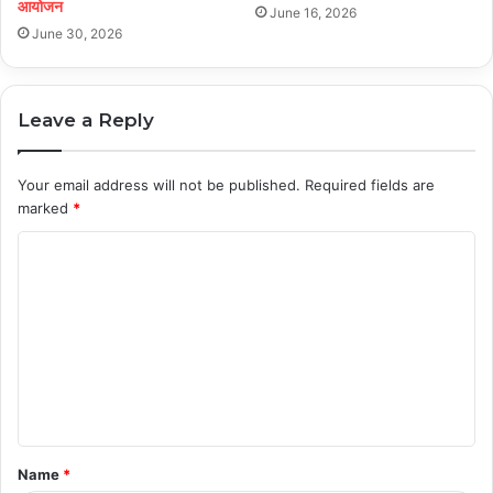
आयोजन
June 16, 2026
June 30, 2026
Leave a Reply
Your email address will not be published.
Required fields are
marked
*
C
o
m
m
e
n
t
Name
*
*