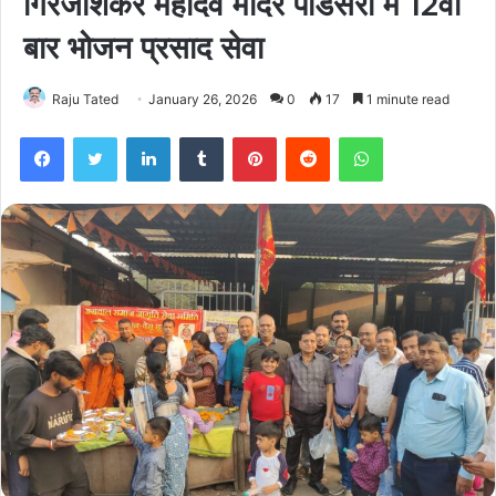
गिरजाशंकर महादेव मंदिर पांडेसरा में 12वीं
बार भोजन प्रसाद सेवा
Raju Tated
January 26, 2026
0
17
1 minute read
Facebook
Twitter
LinkedIn
Tumblr
Pinterest
Reddit
WhatsApp