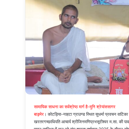
सामायिक साधना का सर्वश्रेष्ठ मार्ग है-मुनि श्रेयांससागर
बाड़़मेर
। कोटड़िया-नाहटा ग्राउण्ड स्थित सुधर्मा प्रवचन वाटिका में
खरतरगच्छाधिपति आचार्य श्रीजिनमणिप्रभसूरीश्वर म.सा. की पावन न