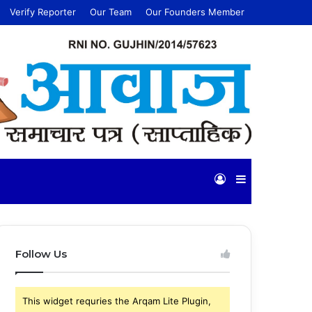
Verify Reporter
Our Team
Our Founders Member
Log
Sidebar
In
Follow Us
This widget requries the Arqam Lite Plugin,