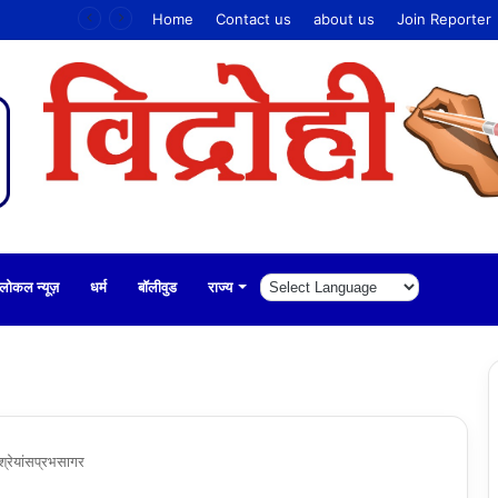
की ठगी,
Home
Contact us
about us
Join Reporter
लोकल न्यूज़
धर्म
बॉलीवुड
राज्य
 श्रेयांसप्रभसागर