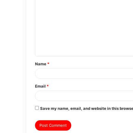
C
o
m
m
e
n
t
Name
*
*
Email
*
Save my name, email, and website in this browse