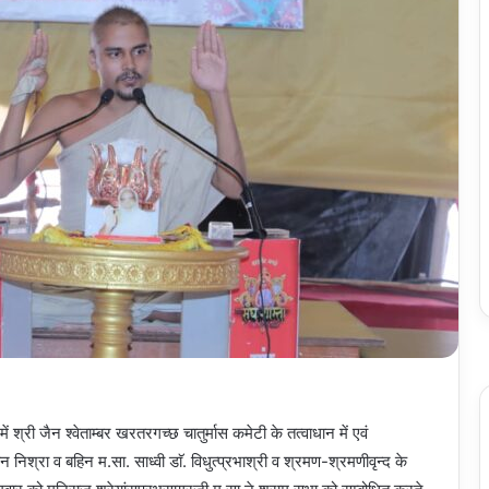
 श्री जैन श्वेताम्बर खरतरगच्छ चातुर्मास कमेटी के तत्वाधान में एवं
िश्रा व बहिन म.सा. साध्वी डाॅ. विधुत्प्रभाश्री व श्रमण-श्रमणीवृन्द के