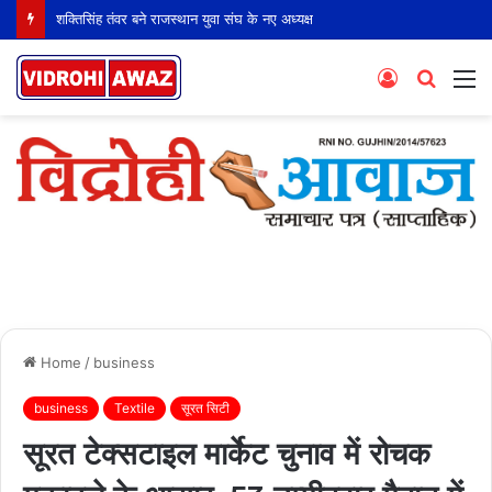
शक्तिसिंह तंवर बने राजस्थान युवा संघ के नए अध्यक्ष
Log
Searc
M
In
for
Home
/
business
business
Textile
सूरत सिटी
सूरत टेक्सटाइल मार्केट चुनाव में रोचक