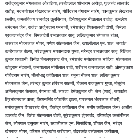
राजेंद्रकुमार मंगललाल ओराडिया, हरबंशलाल शोभाराम अरोड़ा, फूलचंद लालचंद
राठौड़, मदनगोपाल पोखरदास नारंग, गोविंदराम गंगाराम नारंग, पवनकुमार लेखराज
छलीघ, कमलविजय रामचंद्र तुलसियान, दिनेशकुमार मीठालाल राठौड़, कमलेश
उमेदमल जैन, राजेश अर्जुनदास पमनानी, रमेशचंद्र शिवलालजी दोशी, निर्मला
प्रकाशचंद्र जैन, बिमलादेवी रामअवतार साबू, ललितकुमार चंपालाल रांका,
जसराज मोहनलाल भोगर, गणेश सोहनलाल जैन, ख्यालीलाल एम. शाह, जयवंत
कन्हैयालाल बोल्या, नरेशकुमार भगवानदास गुप्ता, नरेन्द्र रामअवतार साबू, रितिका
कुमार छतवानी, विनीत बिमलप्रसाद जैन, रमेशचंद मनोहरलाल भाटिया, मोहनलाल
कोटूराम नंदवानी, कनयालाल मांगीलाल राठी, श्रीराम कनयालाल राठी, ओमप्रकाश
गोविंदराम नारंग, नीलांभाई कांतिलाल शाह, यमुना नीलम शाह, ललित कुमार
मोहनलाल जैन, हरेन्द्र कुमार हरिराम साहनी, विकास राजकुमार गुप्ता, मंजूबेन
अनिलकुमार चेलावत, रंगनाथ जी. सारडा, हेमंतकुमार जी. जैन (शाह), जयकांत
त्रिभोवनदास वाजा, किशनसिंह जोधसिंह झाला, पारसमल भंवरलाल चौधरी,
मनोजकुमार शिखरचंद जैन, जितेंद्र कांतिलाल जैन, मनीष कांतिलाल जैन/ अजीत
डालचंद जैन, हितेश मोहनलाल दोशी, सुरेशकुमार डूंगरचंद, हरिश्चंद्र कजोरीमल
जैन, सोमपाल दसुराम नारंग, ख्यालीलाल एन. सिसोदिया, शीतल जैन, नरेंद्र
खेमराज भोगर, परिमल चंद्रकांत जरीवाला, चंद्रकांत वसंतलाल जरीवाला,