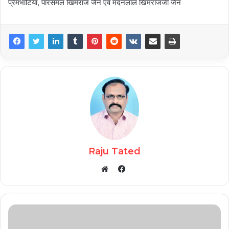
प्रेमभाटिया, पारसमल खिमराज जैन एवं मदनलाल खिमराजजी जैन
Raju Tated
Facebook
Website