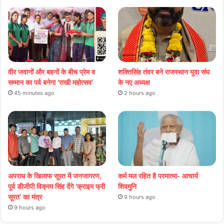
वीर जवानों और बहनों के बीच प्रेम व
शक्तिसिंह तंवर बने राजस्थान युवा संघ
सम्मान का पर्व बनेगा ‘राखी महोत्सव’
के नए अध्यक्ष
45 minutes ago
2 hours ago
अपराध के खिलाफ सूरत में जनजागरण,
कर्म मल रहित है परमात्मा- आचार्य
पूर्व डीजीपी विक्रम सिंह देंगे ‘क्राइम फ्री
शिवमुनि
सूरत’ का मंत्र
9 hours ago
9 hours ago