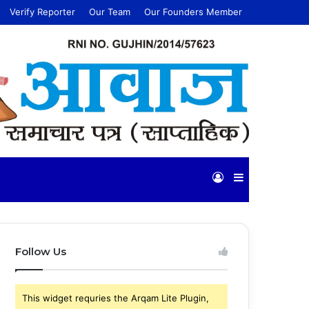
Verify Reporter
Our Team
Our Founders Member
Log
Sidebar
In
Follow Us
This widget requries the Arqam Lite Plugin,