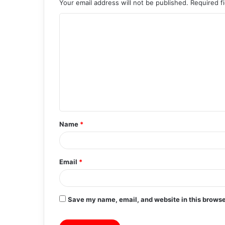
Your email address will not be published.
Required f
C
o
m
m
e
n
t
Name
*
*
Email
*
Save my name, email, and website in this browse