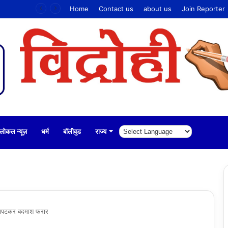
वीर जवानों और बहनों के बीच प्रेम व सम्मान का पर्व बनेगा ‘राखी महोत्सव’
Home
Contact us
about us
Join Reporter
लोकल न्यूज़
धर्म
बॉलीवुड
राज्य
ला झपटकर बदमाश फरार