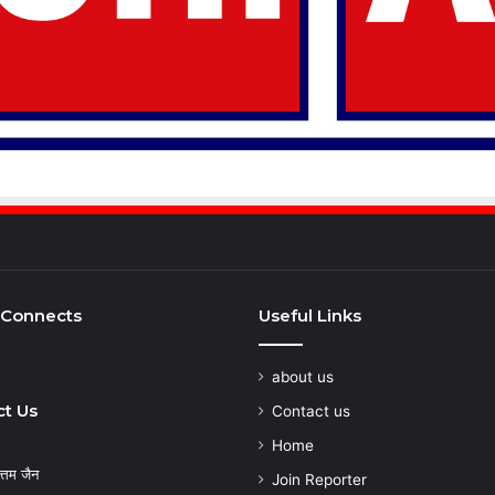
 Connects
Useful Links
about us
t Us
Contact us
Home
्तम जैन
Join Reporter