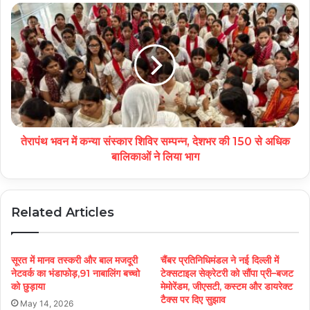
तेरापंथ भवन में कन्‍या संस्कार शिविर सम्पन्न, देशभर की 150 से अधिक
बालिकाओं ने लिया भाग
Related Articles
सूरत में मानव तस्करी और बाल मजदूरी
चैंबर प्रतिनिधिमंडल ने नई दिल्ली में
नेटवर्क का भंडाफोड़,91 नाबालिंग बच्चो
टेक्सटाइल सेक्रेटरी को सौंपा प्री–बजट
को छुड़ाया
मेमोरेंडम, जीएसटी, कस्टम और डायरेक्ट
टैक्स पर दिए सुझाव
May 14, 2026