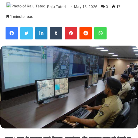
Raju Tated
May 15, 2026
0
17
1 minute read
Facebook
Twitter
LinkedIn
Tumblr
Pinterest
Reddit
WhatsApp