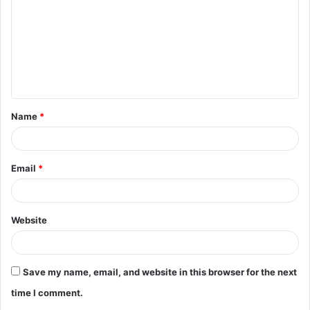
m
m
e
n
t
Name
*
*
Email
*
Website
Save my name, email, and website in this browser for the next
time I comment.