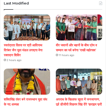
Last Modified
स्वतंत्रता दिवस पर श्री आदिनाथ
वीर जवानों और बहनों के बीच प्रेम व
दिगंबर जैन युवा मंडल लगाएगा मेगा
सम्मान का पर्व बनेगा ‘राखी महोत्सव’
रक्तदान शिविर
11 hours ago
2 hours ago
शक्तिसिंह तंवर बने राजस्थान युवा संघ
अपराध के खिलाफ सूरत में जनजागरण,
के नए अध्यक्ष
पूर्व डीजीपी विक्रम सिंह देंगे ‘क्राइम फ्री