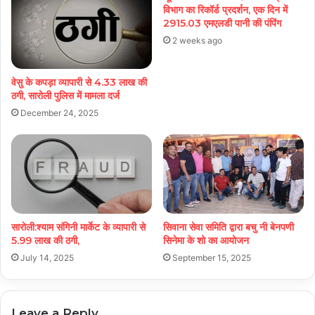
विभाग का रिकॉर्ड प्रदर्शन, एक दिन में
2915.03 एमएलडी पानी की पंपिंग
2 weeks ago
वेसु के कपड़ा व्यापारी से 4.33 लाख की
ठगी, सारोली पुलिस में मामला दर्ज
December 24, 2025
सारोली:श्याम संगिनी मार्केट के व्यापारी से
सिवाना सेवा समिति द्वारा बचु नी बेनपणी
5.99 लाख की ठगी,
सिनेमा के शो का आयोजन
July 14, 2025
September 15, 2025
Leave a Reply