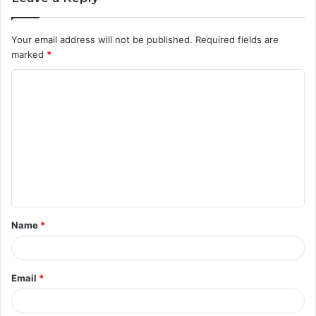
Your email address will not be published.
Required fields are
marked
*
C
o
m
m
e
n
t
Name
*
*
Email
*