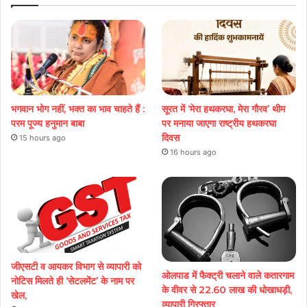
भगवान भोग नहीं, भक्त का भाव चाहते हैं :
सूरत में ‘मेरा हथकरघा, मेरा गौरव’ थीम
परम पूज्य हनुमान बाबा
पर मनाया जाएगा राष्ट्रीय हथकरघा
दिवस
15 hours ago
16 hours ago
जीएसटी व आयकर विभाग से व्यापारी को
ओलपाड में फैक्ट्री चलाने वाले कतारगाम
नोटिस मिलते ही ‘सेटलमेंट’ के नाम पर
के वीवर से 22.60 लाख की धोखाधड़ी,
खेल,
व्यापारी गिरफ्तार