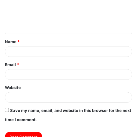
m
e
n
t
Name
*
*
Email
*
Website
Save my name, email, and website in this browser for the next
time I comment.