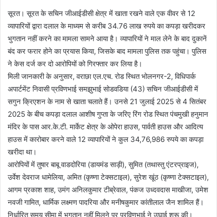
सूरत। सूरत के सचिन जीआईडीसी क्षेत्र में खाता रखने वाले एक वीवर से 12
व्यापारियों द्वारा दलाल के माध्यम से करीब 34.76 लाख रुपये का कपड़ा खरीदकर
भुगतान नहीं करने का मामला सामने आया है। व्यापारियों ने माल लेने के बाद दुकानें
बंद कर फरार होने का प्रयास किया, जिसके बाद मामला पुलिस तक पहुंचा। पुलिस
ने केस दर्ज कर दो आरोपियों को गिरफ्तार कर लिया है।
मिली जानकारी के अनुसार, वराछा एल.एच. रोड स्थित भोलनगर-2, विधिपार्क
अपार्टमेंट निवासी प्रविणभाई समझुभाई सोडवडिया (43) सचिन जीआईडीसी में
सगुन क्रिएशन के नाम से खाता चलाते हैं। उनसे 21 जुलाई 2025 से 4 सितंबर
2025 के बीच कपड़ा दलाल आशीष गुप्ता के जरिए रिंग रोड स्थित पंचमुखी हनुमान
मंदिर के पास आर.के.टी. मार्केट क्षेत्र के ओपेरा हाउस, पार्वती हाउस और आदित्य
हाउस में कारोबार करने वाले 12 व्यापारियों ने कुल 34,76,986 रुपये का कपड़ा
खरीदा था।
आरोपियों में तुषार बाबू वाडदोरिया (डायमंड साड़ी), सुमित (तथास्तु एंटरप्राइज),
उर्वेश देवराज धामेलिया, अमित (कृष्णा टेक्सटाइल), सुरेश खूंठ (कृष्णा टेक्सटाइल),
आगम प्रकाश शाह, उमंग अनिलकुमार टीब्रेवाल, पंकज उध्दवदास माखीजा, उमेश
नवजी गामित, धार्मिक लक्ष्मण पादरिया और मनीषकुमार कांतीलाल जैन शामिल हैं।
निर्धारित समय सीमा में भुगतान नहीं मिलने पर प्रविणभाई ने उघाई शुरू की।