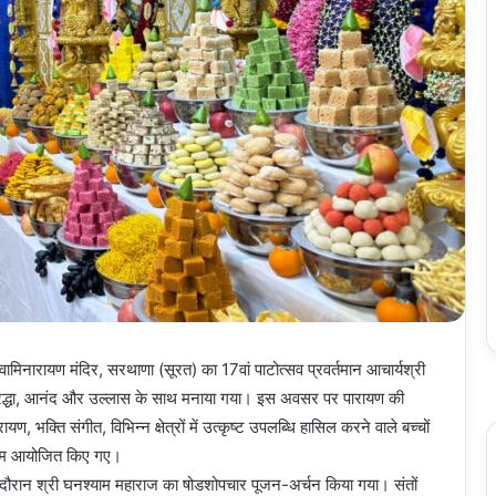
ामिनारायण मंदिर, सरथाणा (सूरत) का 17वां पाटोत्सव प्रवर्तमान आचार्यश्री
ंत श्रद्धा, आनंद और उल्लास के साथ मनाया गया। इस अवसर पर पारायण की
ण, भक्ति संगीत, विभिन्न क्षेत्रों में उत्कृष्ट उपलब्धि हासिल करने वाले बच्चों
यक्रम आयोजित किए गए।
स दौरान श्री घनश्याम महाराज का षोडशोपचार पूजन-अर्चन किया गया। संतों