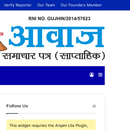
Verify Reporter
Our Team
Our Founders Member
Log
Sidebar
In
Follow Us
This widget requries the Arqam Lite Plugin,