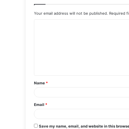
Your email address will not be published.
Required f
C
o
m
m
e
n
t
Name
*
*
Email
*
Save my name, email, and website in this browse