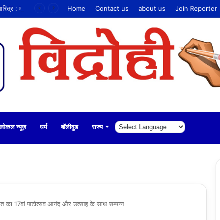
नियमों के प्रति हो जागरूकता तो निर्मल हो सकता है चारित्र : महातपस्वी महाश्रमण
Home
Contact us
about us
Join Reporter
लोकल न्यूज़
धर्म
बॉलीवुड
राज्य
ूरत का 17वां पाटोत्सव आनंद और उत्साह के साथ सम्पन्न