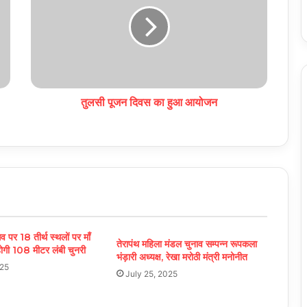
तुलसी पूजन दिवस का हुआ आयोजन
व पर 18 तीर्थ स्थलों पर माँ
तेरापंथ महिला मंडल चुनाव सम्पन्न रूपकला
होगी 108 मीटर लंबी चुनरी
भंड़ारी अध्यक्ष, रेखा मरोठी मंत्री मनोनीत
025
July 25, 2025