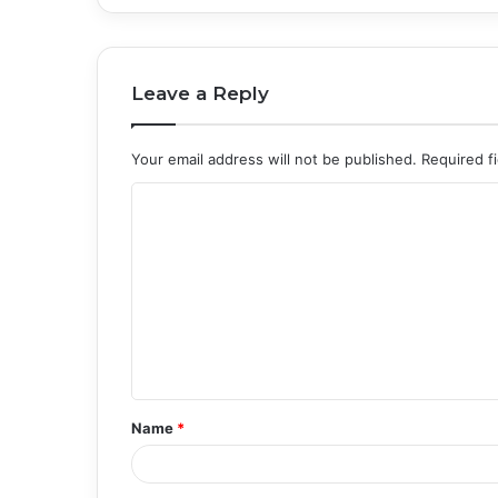
Leave a Reply
Your email address will not be published.
Required f
C
o
m
m
e
n
t
Name
*
*