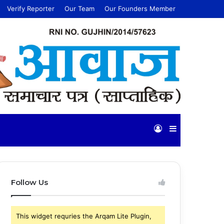
Verify Reporter
Our Team
Our Founders Member
Log
Sidebar
In
Follow Us
This widget requries the Arqam Lite Plugin,