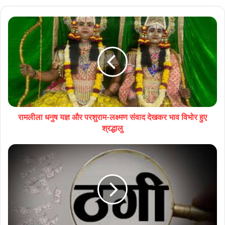
रामलीला धनुष यज्ञ और परशुराम-लक्ष्‍मण संवाद देखकर भाव विभोर हुए
श्रद्धालु