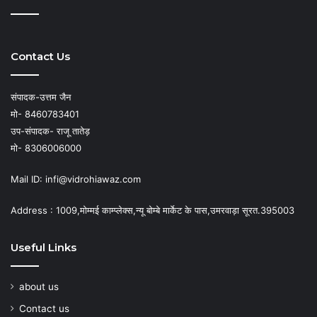
Contact Us
संपादक-उत्तम जैन
मो- 8460783401
उप-संपादक- राजू तातेड़
मो- 8306006000
Mail ID: infi@vidrohiawaz.com
Address : 1009,मोम्मई काम्प्लेक्स,न्यू बोम्बे मार्केट के पास,उमरवाड़ा सूरत.395003
Useful Links
about us
Contact us