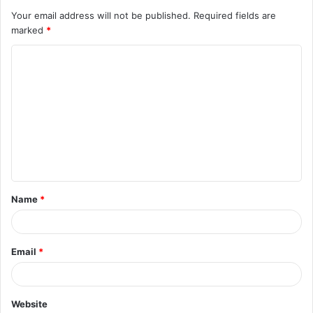
Your email address will not be published.
Required fields are
marked
*
C
o
m
m
e
n
t
Name
*
*
Email
*
Website