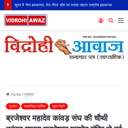
सूरत में ‘मेरा हथकरघा, मेरा गौरव’ थीम पर मनाया जाएगा राष्ट्रीय हथकरघा दिवस
Log
Searc
M
In
for
Home
/
गुजरात
गुजरात
सामाजिक/ धार्मिक
सूरत सिटी
ब्रजेश्वर महादेव कांवड़ संघ की चौथी