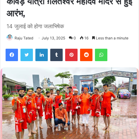
कांवड़ यात्रा ग़लतेश्वर महादेव मंदिर से हुई
आरंभ,
14 जुलाई को होगा जलाभिषेक
Raju Tated
July 13, 2025
0
16
Less than a minute
Facebook
Twitter
LinkedIn
Tumblr
Pinterest
Reddit
WhatsApp