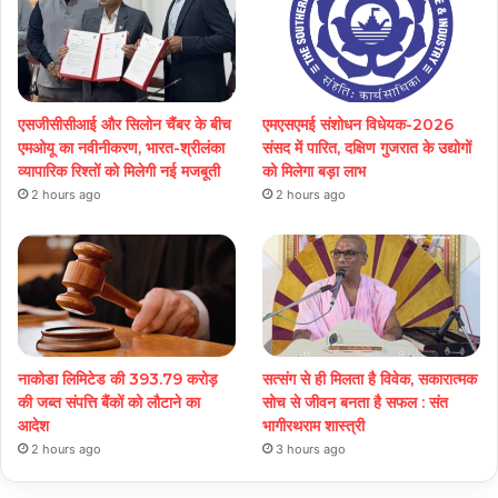
एसजीसीसीआई और सिलोन चैंबर के बीच
एमएसएमई संशोधन विधेयक-2026
एमओयू का नवीनीकरण, भारत-श्रीलंका
संसद में पारित, दक्षिण गुजरात के उद्योगों
व्यापारिक रिश्तों को मिलेगी नई मजबूती
को मिलेगा बड़ा लाभ
2 hours ago
2 hours ago
नाकोडा लिमिटेड की 393.79 करोड़
सत्संग से ही मिलता है विवेक, सकारात्मक
की जब्त संपत्ति बैंकों को लौटाने का
सोच से जीवन बनता है सफल : संत
आदेश
भागीरथराम शास्त्री
2 hours ago
3 hours ago