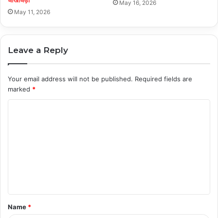
धोखाधड़ी
May 16, 2026
May 11, 2026
Leave a Reply
Your email address will not be published.
Required fields are
marked
*
C
o
m
m
e
n
t
Name
*
*