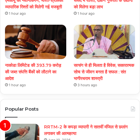
एमओयू का नवीनीकरण, भारत-श्रीलंका
संसद में पारित, दक्षिण गुजरात के उद्योगों
व्यापारिक रिश्तों को मिलेगी नई मजबूती
को मिलेगा बड़ा लाभ
1 hour ago
1 hour ago
नाकोडा लिमिटेड की 393.79 करोड़
सत्संग से ही मिलता है विवेक, सकारात्मक
की जब्त संपत्ति बैंकों को लौटाने का
सोच से जीवन बनता है सफल : संत
आदेश
भागीरथराम शास्त्री
1 hour ago
3 hours ago
Popular Posts
RRTM-2 के कपड़ा व्यापारी ने सातवीं मंजिल से छलांग
लगाकर की आत्महत्या