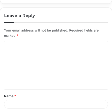
Leave a Reply
Your email address will not be published.
Required fields are
marked
*
C
o
m
m
e
n
t
Name
*
*