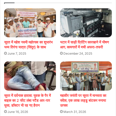
सूरत में महेश नवमी महोत्सव का शुभारंभ
भटार में साड़ी प्रिंटिंग कारखाने में भीषण
भव्य तिरंगा यात्रा (सिंदूर) के साथ
आग, कामगारों में मची अफरा-तफरी
June 7, 2025
December 24, 2025
सूरत में दर्दनाक हादसा: युवक के पैर में
महावीर जयंती पर सूरत में मानवता का
बाइक का 2 फीट लंबा स्टैंड आर-पार
संदेश, एक लाख लड्डू बांटकर मनाया
घुसा, डॉक्टर भी रह गए हैरान
उत्सव
June 16, 2026
March 31, 2026