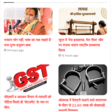
भगवान भोग नहीं, भक्त का भाव चाहते हैं :
सूरत में ‘मेरा हथकरघा, मेरा गौरव’ थीम
परम पूज्य हनुमान बाबा
पर मनाया जाएगा राष्ट्रीय हथकरघा
दिवस
14 hours ago
15 hours ago
जीएसटी व आयकर विभाग से व्यापारी को
ओलपाड में फैक्ट्री चलाने वाले कतारगाम
नोटिस मिलते ही ‘सेटलमेंट’ के नाम पर
के वीवर से 22.60 लाख की धोखाधड़ी,
खेल,
व्यापारी गिरफ्तार