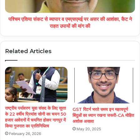
पश्चिम एशिया संकट से व्यापार व एमएसएमई पर असर की आशंका, कैट ने
राहत उपायों की मांग की
Related Articles
राष्ट्रीय पर्यावरण युवा संसद के लिए सूरत
GST रिटर्न भरते समय इन महत्वपूर्ण
के 22 वर्षीय प्रियांश सोनी का चयन 50
बिंदुओं का ध्यान रखना जरूरी-CA मोहित
हजार आवेदनों में चयनित होकर नागपुर में
अशोक असावा
किया गुजरात का प्रतिनिधित्व
May 20, 2025
February 26, 2026