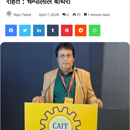
राहत : चम्पालाल बोथरा
Raju Tated
April 7, 2026
0
61
1 minute read
Facebook
Twitter
LinkedIn
Tumblr
Pinterest
Reddit
WhatsApp