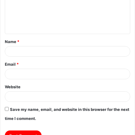
m
e
n
t
Name
*
*
Email
*
Website
Save my name, email, and website in this browser for the next
time I comment.