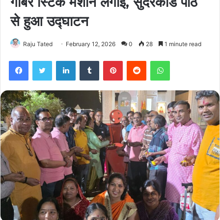
गोबर स्टिक मशीन लगाई, सुंदरकांड पाठ
से हुआ उद्घाटन
Raju Tated
February 12, 2026
0
28
1 minute read
Facebook
Twitter
LinkedIn
Tumblr
Pinterest
Reddit
WhatsApp