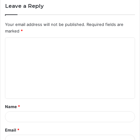
Leave a Reply
Your email address will not be published.
Required fields are
marked
*
C
o
m
m
e
n
t
Name
*
*
Email
*