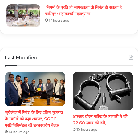
नियमों के प्रति हो जागरूकता तो निर्मल हो सकता है
चारित्र : महातपस्वी महाश्रमण
17 hours ago
Last Modified
श्रीलंका में निवेश के लिए दक्षिण गुजरात
आरआर टीएम मार्केट के व्यापारी ने की
के उद्योगों को बड़ा अवसर, SGCCI
22.60 लाख की ठगी,
प्रतिनिधिमंडल की उच्चस्तरीय बैठक
15 hours ago
14 hours ago