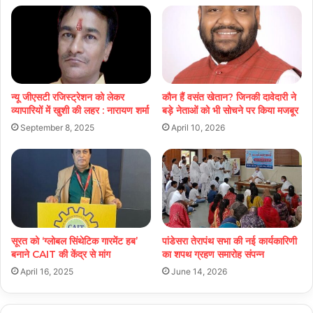
न्यू जीएसटी रजिस्ट्रेशन को लेकर
कौन हैं वसंत खेतान? जिनकी दावेदारी ने
व्यापारियों में खुशी की लहर : नारायण शर्मा
बड़े नेताओं को भी सोचने पर किया मजबूर
September 8, 2025
April 10, 2026
सूरत को ‘ग्लोबल सिंथेटिक गारमेंट हब’
पांडेसरा तेरापंथ सभा की नई कार्यकारिणी
बनाने CAIT की केंद्र से मांग
का शपथ ग्रहण समारोह संपन्न
April 16, 2025
June 14, 2026