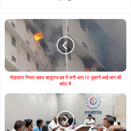
Website
गोड़ादारा स्थित अवध ऋतुराज हब में लगी आग,10 दुकाने आई आग की
चपेट में