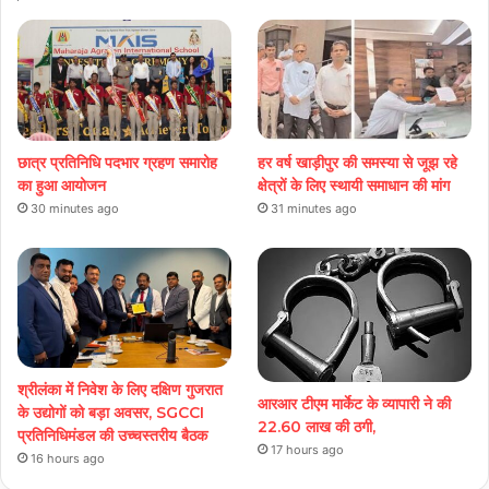
छात्र प्रतिनिधि पदभार ग्रहण समारोह
हर वर्ष खाड़ीपुर की समस्या से जूझ रहे
का हुआ आयोजन
क्षेत्रों के लिए स्थायी समाधान की मांग
30 minutes ago
31 minutes ago
श्रीलंका में निवेश के लिए दक्षिण गुजरात
आरआर टीएम मार्केट के व्यापारी ने की
के उद्योगों को बड़ा अवसर, SGCCI
22.60 लाख की ठगी,
प्रतिनिधिमंडल की उच्चस्तरीय बैठक
17 hours ago
16 hours ago