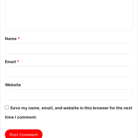
m
e
n
t
Name
*
*
Email
*
Website
Save my name, email, and website in this browser for the next
time I comment.