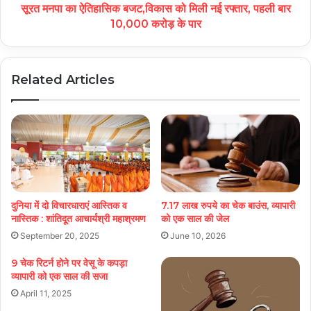
सूरत मनपा का ऐतिहासिक बजट,विकास को मिली नई रफ्तार, पहली बार
10,000 करोड़ के पार
Related Articles
7.17 लाख रुपये का चेक बाउंस, व्यापारी
दुनिया में दो विचारधाराएं आस्तिक व
को एक साल की जेल
नास्तिक : शांतिदूत आचार्यश्री महाश्रमण
June 10, 2026
September 20, 2025
9 चेक रिटर्न होने पर वेसू के कपड़ा
व्यापारी को एक साल की सजा
April 11, 2025