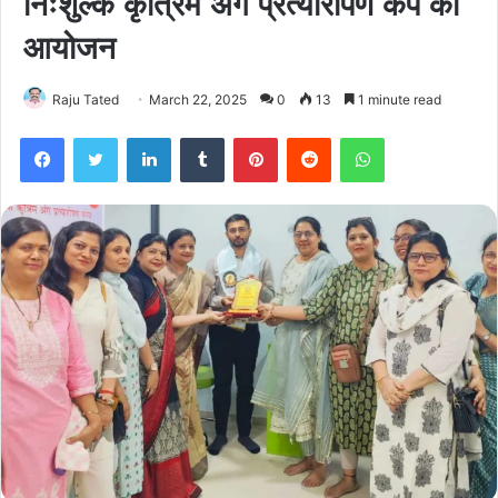
निःशुल्क कृत्रिम अंग प्रत्यारोपण कैंप का
आयोजन
Raju Tated
March 22, 2025
0
13
1 minute read
Facebook
Twitter
LinkedIn
Tumblr
Pinterest
Reddit
WhatsApp