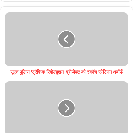
सूरत पुलिस 'ट्रैफिक रिवोल्यूशन' प्रोजेक्ट को स्कॉच प्लेटिनम अवॉर्ड