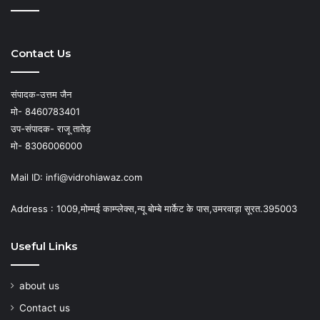
Contact Us
संपादक-उत्तम जैन
मो- 8460783401
उप-संपादक- राजू तातेड़
मो- 8306006000
Mail ID: infi@vidrohiawaz.com
Address : 1009,मोम्मई काम्प्लेक्स,न्यू बोम्बे मार्केट के पास,उमरवाड़ा सूरत.395003
Useful Links
about us
Contact us