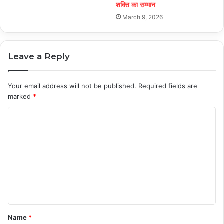
शक्ति का सम्मान
March 9, 2026
Leave a Reply
Your email address will not be published.
Required fields are
marked
*
C
o
m
m
e
n
t
Name
*
*