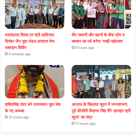
स्वतंत्रता दिवस पर श्री आदिनाथ
वीर जवानों और बहनों के बीच प्रेम व
दिगंबर जैन युवा मंडल लगाएगा मेगा
सम्मान का पर्व बनेगा ‘राखी महोत्सव’
रक्तदान शिविर
9 hours ago
4 minutes ago
शक्तिसिंह तंवर बने राजस्थान युवा संघ
अपराध के खिलाफ सूरत में जनजागरण,
के नए अध्यक्ष
पूर्व डीजीपी विक्रम सिंह देंगे ‘क्राइम फ्री
सूरत’ का मंत्र
10 hours ago
17 hours ago