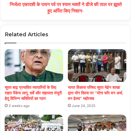
निर्जला एकादशी के पावन पर्व पर श्याम भक्तों ने डीजे की ताल पर झूमते
हुए अर्पित किए निशान-
Related Articles
सूरत बाढ़ प्रभावित व्यापारियों के लिए
भारत विकास परिषद सूरत मेईन शाखा
राहत पैकेज लागू, सर्वे और सहायता मंजूरी
द्वारा योग दिवस पर “योगा फॉर वन अर्थ,
हेतु विभिन्न समितियों का गठन
वन हेल्थ” महोत्सव
3 weeks ago
June 24, 2025