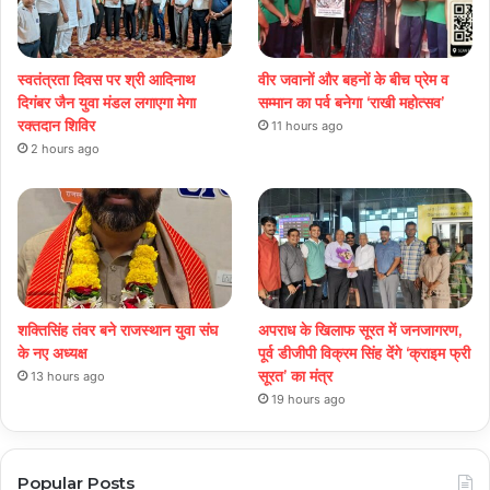
स्वतंत्रता दिवस पर श्री आदिनाथ
वीर जवानों और बहनों के बीच प्रेम व
दिगंबर जैन युवा मंडल लगाएगा मेगा
सम्मान का पर्व बनेगा ‘राखी महोत्सव’
रक्तदान शिविर
11 hours ago
2 hours ago
शक्तिसिंह तंवर बने राजस्थान युवा संघ
अपराध के खिलाफ सूरत में जनजागरण,
के नए अध्यक्ष
पूर्व डीजीपी विक्रम सिंह देंगे ‘क्राइम फ्री
सूरत’ का मंत्र
13 hours ago
19 hours ago
Popular Posts