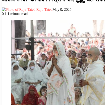
Raju Tated
May 9, 2025
0
1
1 minute read
Facebook
Twitter
LinkedIn
Tumblr
Pinterest
Reddit
WhatsApp