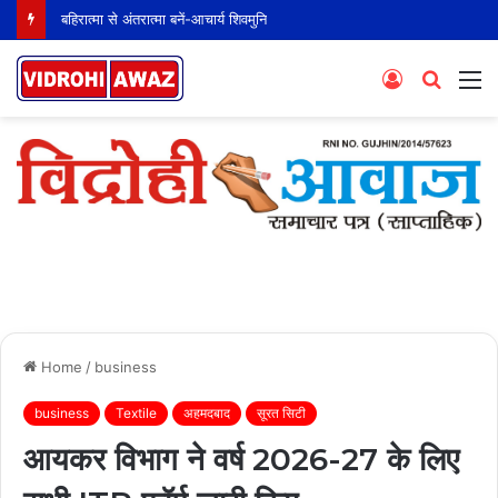
बहिरात्मा से अंतरात्मा बनें-आचार्य शिवमुनि
Log
Searc
M
In
for
Home
/
business
business
Textile
अहमदबाद
सूरत सिटी
आयकर विभाग ने वर्ष 2026-27 के लिए